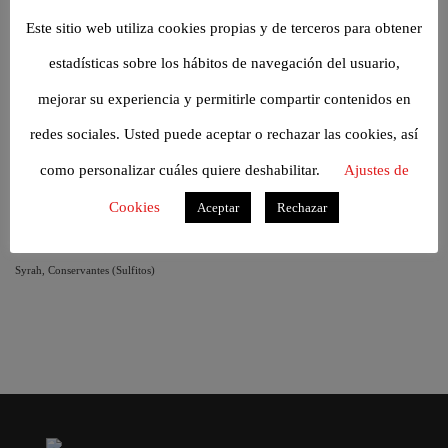
hidratos de carbono
3,4 g
Este sitio web utiliza cookies propias y de terceros para obtener
de los cuales azúcares
0 g
estadísticas sobre los hábitos de navegación del usuario,
proteínas
0 g
mejorar su experiencia y permitirle compartir contenidos en
sal
0 g
redes sociales. Usted puede aceptar o rechazar las cookies, así
como personalizar cuáles quiere deshabilitar.
Ajustes de
ALÉRGENOS
Cookies
Aceptar
Rechazar
CONTIENE SULFITOS
LISTA DE INGREDIENTES
Syrah, Conservantes (Sulfitos)