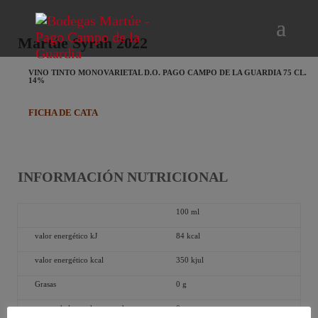
Martúe Syrah 2022
VINO TINTO MONOVARIETAL D.O. PAGO CAMPO DE LA GUARDIA 75 CL.
14%
FICHA DE CATA
INFORMACIÓN NUTRICIONAL
100 ml
valor energético kJ
84 kcal
valor energético kcal
350 kjul
Grasas
0 g
de las cuales saturadas
0 g