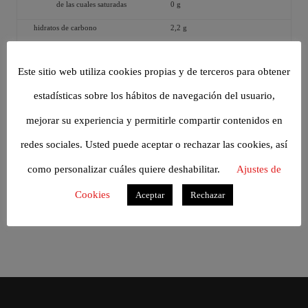
de las cuales saturadas
0 g
hidratos de carbono
2,2 g
de los cuales azúcares
0 g
Este sitio web utiliza cookies propias y de terceros para obtener
proteínas
0 g
estadísticas sobre los hábitos de navegación del usuario,
sal
0,01 g
mejorar su experiencia y permitirle compartir contenidos en
ALÉRGENOS
redes sociales. Usted puede aceptar o rechazar las cookies, así
CONTIENE SULFITOS
como personalizar cuáles quiere deshabilitar.
Ajustes de
LISTA DE INGREDIENTES
Verdejo, Conservantes (Sulfitos)
Cookies
Aceptar
Rechazar