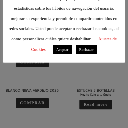
COMPRAR
estadísticas sobre los hábitos de navegación del usuario,
COMPRAR
mejorar su experiencia y permitirle compartir contenidos en
redes sociales. Usted puede aceptar o rechazar las cookies, así
como personalizar cuáles quiere deshabilitar.
Ajustes de
MARTÚE 2023
BLANCO NIEVA VERDEJO 2025
MAGNUM
Cookies
Aceptar
Rechazar
Valorado en
COMPRAR
5.00
COMPRAR
de 5
BLANCO NIEVA VERDEJO 2025
ESTUCHE 3 BOTELLAS
Haz tu Caja a tu Gusto
COMPRAR
Read more