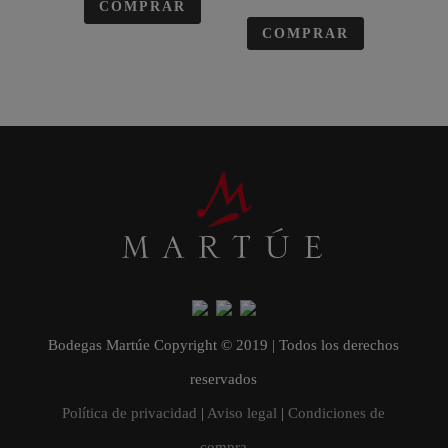
Valorado en
COMPRAR
5.00
COMPRAR
de 5
Bodegas Martúe Copyright © 2019 | Todos los derechos
reservados
Política de privacidad
|
Aviso legal
|
Condiciones de
compra