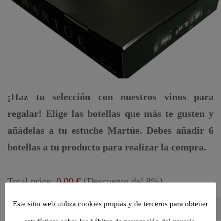
¡Haz tu selección con nuestros vinos para
regalar! Elige las botellas que más te gusten y
añádelas a tu estuche Martúe. Debes añadir 6
botellas a tu producto para realizar la compra.
Total price:
0.00
€
(Descuento del 8%)
Este sitio web utiliza cookies propias y de terceros para obtener
Por favor selecciona 6 vinos antes de agregarlos al carrito.