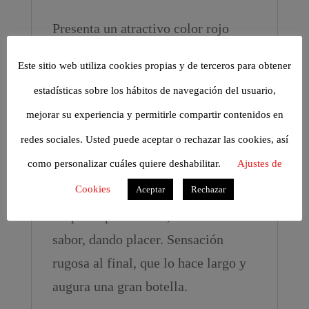
Presenta un atractivo color rojo
picota, vivo y luminoso. Aroma de
Este sitio web utiliza cookies propias y de terceros para obtener
alta intensidad, muy bien formado y
estadísticas sobre los hábitos de navegación del usuario,
definido. Primero aparece fruta
mejorar su experiencia y permitirle compartir contenidos en
negra, hinojo y regaliz, luego
redes sociales. Usted puede aceptar o rechazar las cookies, así
recuerdos de mantecado y madera
como personalizar cuáles quiere deshabilitar.
Ajustes de
quemada. Se hace grande en boca.
Cookies
Aceptar
Rechazar
Fresco y muy frutal. Se mueve
despacio por la boca, marcando
sabor, dando placer. Sensación
rugosa al final, que lo hace largo y
augura una gran botella.