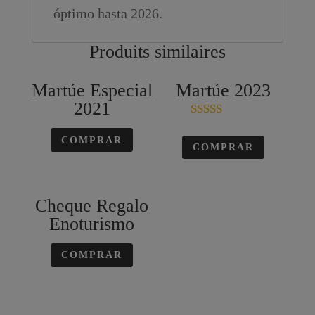
óptimo hasta 2026.
Produits similaires
Martúe Especial
Martúe 2023
2021
Note
5.00
COMPRAR
COMPRAR
sur 5
Cheque Regalo
Enoturismo
COMPRAR