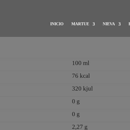
INICIO
MARTUE
NIEVA
100 ml
76 kcal
320 kjul
0 g
0 g
2,27 g