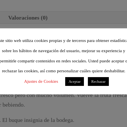
Valoraciones (0)
nte. Elaborado con 100% uva Verdejo procedente de viñ
ste sitio web utiliza cookies propias y de terceros para obtener estadístic
sobre los hábitos de navegación del usuario, mejorar su experiencia y
do estático, fermentación a 15ºC en depósito de acero
permitirle compartir contenidos en redes sociales. Usted puede aceptar 
rechazar las cookies, así como personalizar cuáles quiere deshabilitar.
Ajustes de Cookies
Aceptar
Rechazar
e altísima intensidad, donde destacan primero los d
fresco pero con mucho volumen. Vuelve la fruta fresca,
r bebiendo.
. El buque insignia de la bodega.