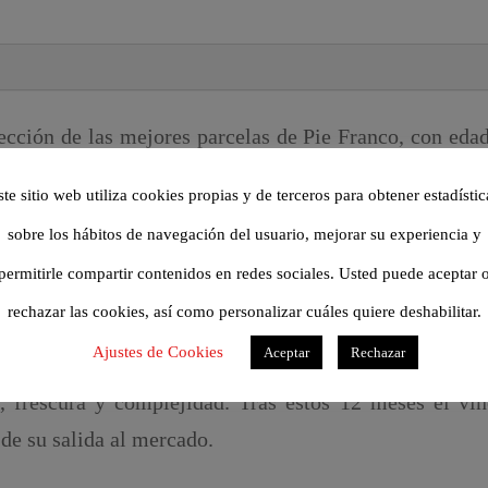
cción de las mejores parcelas de Pie Franco, con eda
 elabora exclusivamente con mosto yema, sin prensar, c
ste sitio web utiliza cookies propias y de terceros para obtener estadístic
a última semana de septiembre de 2020, en su momen
sobre los hábitos de navegación del usuario, mejorar su experiencia y
tado a la bodega.
permitirle compartir contenidos en redes sociales. Usted puede aceptar 
rechazar las cookies, así como personalizar cuáles quiere deshabilitar.
todos sus aromas y complejidad y una vez terminada l
Ajustes de Cookies
Aceptar
Rechazar
urante 12 meses, el resto del vino se mantiene en d
 frescura y complejidad. Tras estos 12 meses el v
 de su salida al mercado.