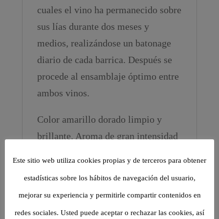
cuales el vino ha permanecido sobre
sus lías durante dos meses y
medios, realizándose un batonage
diario de cada barrica. Después se
procede al ensamblaje óptimo entre
ambos vinos.
Color amarillo dorado limpio y
brillante. Aroma de gran intensidad
a fruta madura (piña, melón) flores
Este sitio web utiliza cookies propias y de terceros para obtener
blancas y fondo de pastelería. La
estadísticas sobre los hábitos de navegación del usuario,
gran baza llega en boca. Desde que
mejorar su experiencia y permitirle compartir contenidos en
entra inunda todo con su amable
redes sociales. Usted puede aceptar o rechazar las cookies, así