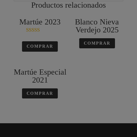
Productos relacionados
Martúe 2023
Blanco Nieva
Verdejo 2025
Valorado en
5.00
COMPRAR
COMPRAR
de 5
Martúe Especial
2021
COMPRAR