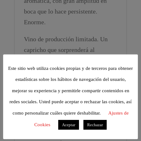
aromática, con gran amplitud en
boca que lo hace persistente.
Enorme.
Vino de producción limitada. Un
capricho que sorprenderá al
probarlo.
Este sitio web utiliza cookies propias y de terceros para obtener
Producción
estadísticas sobre los hábitos de navegación del usuario,
21.522 botellas bordelesas.
mejorar su experiencia y permitirle compartir contenidos en
Disponible en formato 0.75 L.
redes sociales. Usted puede aceptar o rechazar las cookies, así
Conservación
como personalizar cuáles quiere deshabilitar.
Ajustes de
Se recomienda conservar con la
Cookies
Aceptar
Rechazar
botella tumbada, en un lugar a