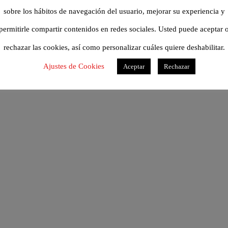
sobre los hábitos de navegación del usuario, mejorar su experiencia y
Bodegas Martúe Copyright © 2019 | Todos los derechos reservados
permitirle compartir contenidos en redes sociales. Usted puede aceptar 
Política de privacidad
|
Aviso legal
|
Condiciones de compra
rechazar las cookies, así como personalizar cuáles quiere deshabilitar.
Ajustes de Cookies
Aceptar
Rechazar