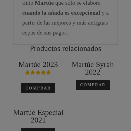
tinto
Martúe
que sólo se elabora
cuando la añada es excepcional
y a
partir de las mejores y más antiguas
cepas de sus pagos.
Productos relacionados
Martúe 2023
Martúe Syrah
2022
Valorado en
5.00
COMPRAR
COMPRAR
de 5
Martúe Especial
2021