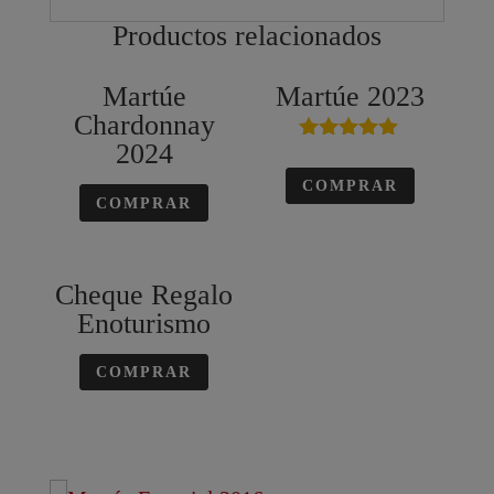
Productos relacionados
Martúe
Martúe 2023
Chardonnay
2024
Valorado en
5.00
COMPRAR
de 5
COMPRAR
Cheque Regalo
Enoturismo
COMPRAR