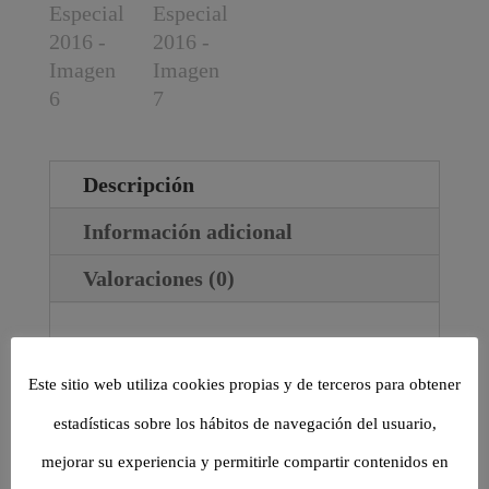
Descripción
Información adicional
Valoraciones (0)
Procedente de las cepas más antiguas de
las fincas Campo Martuela y El Casar
Este sitio web utiliza cookies propias y de terceros para obtener
de La Guardia,
este vino es un
estadísticas sobre los hábitos de navegación del usuario,
minucioso coupage elaborado con un
mejorar su experiencia y permitirle compartir contenidos en